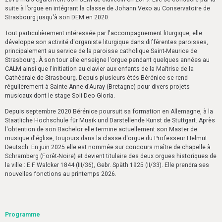
suite à l’orgue en intégrant la classe de Johann Vexo au Conservatoire de
Strasbourg jusqu'à son DEM en 2020.
Tout particulièrement intéressée par l'accompagnement liturgique, elle
développe son activité d'organiste liturgique dans différentes paroisses,
principalement au service de la paroisse catholique Saint-Maurice de
Strasbourg. À son tour elle enseigne l'orgue pendant quelques années au
CALM ainsi que l'initiation au clavier aux enfants de la Maîtrise de la
Cathédrale de Strasbourg. Depuis plusieurs étés Bérénice se rend
régulièrement à Sainte Anne d'Auray (Bretagne) pour divers projets
musicaux dont le stage Soli Deo Gloria.
Depuis septembre 2020 Bérénice poursuit sa formation en Allemagne, à la
Staatliche Hochschule für Musik und Darstellende Kunst de Stuttgart. Après
l'obtention de son Bachelor elle termine actuellement son Master de
musique d'église, toujours dans la classe d'orgue du Professeur Helmut
Deutsch. En juin 2025 elle est nommée sur concours maître de chapelle à
Schramberg (Forêt-Noire) et devient titulaire des deux orgues historiques de
la ville : E.F Walcker 1844 (III/36), Gebr. Späth 1925 (II/33). Elle prendra ses
nouvelles fonctions au printemps 2026.
Programme