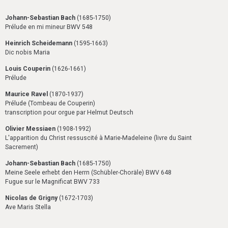
Johann-Sebastian Bach
(1685-1750)
Prélude en mi mineur BWV 548
Heinrich Scheidemann
(1595-1663)
Dic nobis Maria
Louis Couperin
(1626-1661)
Prélude
Maurice Ravel
(1870-1937)
Prélude (Tombeau de Couperin)
transcription pour orgue par Helmut Deutsch
Olivier Messiaen
(1908-1992)
L'apparition du Christ ressuscité à Marie-Madeleine (livre du Saint
Sacrement)
Johann-Sebastian Bach
(1685-1750)
Meine Seele erhebt den Herrn (Schübler-Choräle) BWV 648
Fugue sur le Magnificat BWV 733
Nicolas de Grigny
(1672-1703)
Ave Maris Stella